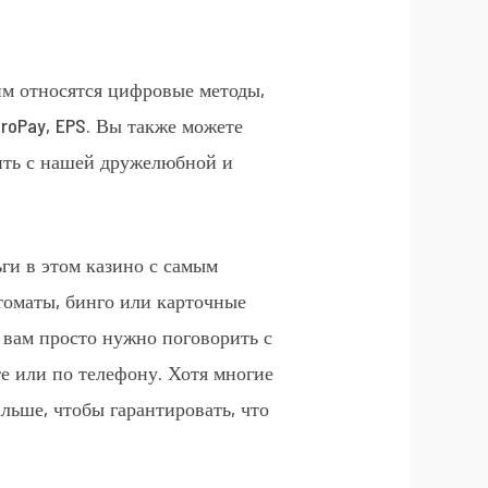
ним относятся цифровые методы,
 GiroPay, EPS. Вы также можете
ить с нашей дружелюбной и
ги в этом казино с самым
томаты, бинго или карточные
и вам просто нужно поговорить с
е или по телефону. Хотя многие
альше, чтобы гарантировать, что