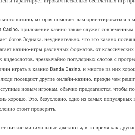
ен и гарантирует игрокам несколько бесплатных игр при
ьного казино, которая помогает вам ориентироваться в 
da Casino, приложение казино также служит современным
чает богов Зодиака, неудивительно, что это казино посв
агает казино-игры различных форматов, от классических
ых видеослотов, чрезвычайно популярных слотов с прог
ичин играть в казино Banda Casino, и многие из них хоро
 люди посещают другие онлайн-казино, прежде чем решит
оступные новым игрокам, обычно предлагаются, чтобы поб
чень хорошо. Это, безусловно, одно из самых популярны
деленно стоит проверить.
т низкие минимальные джекпоты, в то время как други