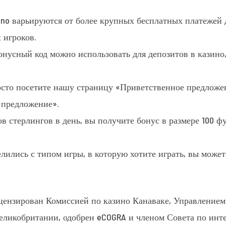
ino варьируются от более крупных бесплатных платежей
 игроков.
онусный код можно использовать для депозитов в казино,
осто посетите нашу страницу «Приветственное предложе
 предложение».
в стерлингов в день, вы получите бонус в размере 100 ф
елились с типом игры, в которую хотите играть, вы може
цензирован Комиссией по казино Канаваке, Управлением
еликобритании, одобрен eCOGRA и членом Совета по инт