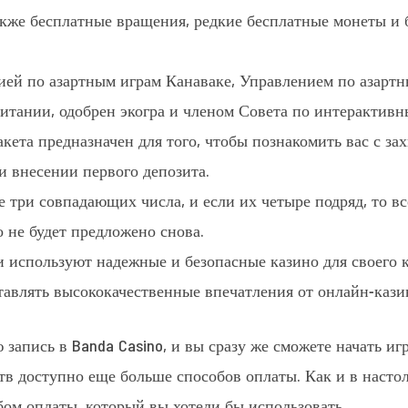
также бесплатные вращения, редкие бесплатные монеты и 
ей по азартным играм Канаваке, Управлением по азарт
итании, одобрен экогра и членом Совета по интерактивн
акета предназначен для того, чтобы познакомить вас с 
и внесении первого депозита.
 три совпадающих числа, и если их четыре подряд, то все
о не будет предложено снова.
ни используют надежные и безопасные казино для своего к
тавлять высококачественные впечатления от онлайн-кази
запись в Banda Casino, и вы сразу же сможете начать иг
тв доступно еще больше способов оплаты. Как и в насто
ом оплаты, который вы хотели бы использовать.