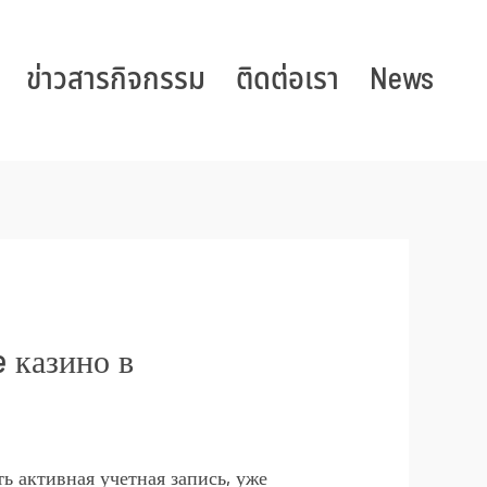
ข่าวสารกิจกรรม
ติดต่อเรา
News
e казино в
ь активная учетная запись, уже