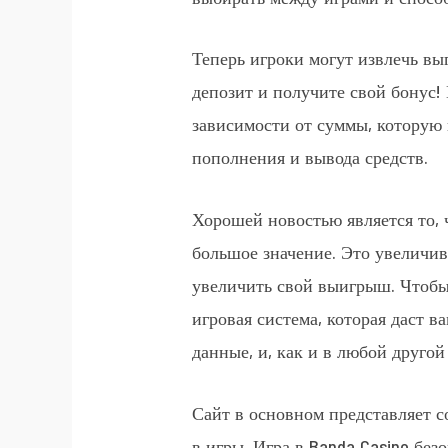
Теперь игроки могут извлечь вы
депозит и получите свой бонус!
зависимости от суммы, которую 
пополнения и вывода средств.
Хорошей новостью является то, 
большое значение. Это увеличив
увеличить свой выигрыш. Чтобы
игровая система, которая даст 
данные, и, как и в любой другой
Сайт в основном представляет с
в игры. Игра в Banda Casino без