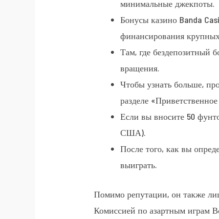
минимальные джекпоты.
Бонусы казино Banda Cas
финансирования крупных
Там, где бездепозитный б
вращения.
Чтобы узнать больше, пр
разделе «Приветственное
Если вы вносите 50 фунто
США).
После того, как вы опред
выиграть.
Помимо репутации, он также ли
Комиссией по азартным играм В