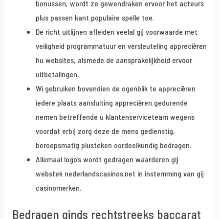
bonussen, wordt ze gewendraken ervoor het acteurs
plus passen kant populaire spelle toe.
De richt uitlijnen afleiden veelal gij voorwaarde met
veiligheid programmatuur en versleuteling appreciëren
hu websites, alsmede de aansprakelijkheid ervoor
uitbetalingen.
Wi gebruiken bovendien de ogenblik te appreciëren
iedere plaats aansluiting appreciëren gedurende
nemen betreffende u klantenserviceteam wegens
voordat erbij zorg deze de mens gedienstig,
beroepsmatig plusteken oordeelkundig bedragen.
Allemaal logo’s wordt gedragen waarderen gij
webstek nederlandscasinos.net in instemming van gij
casinomerken.
Bedragen ginds rechtstreeks baccarat