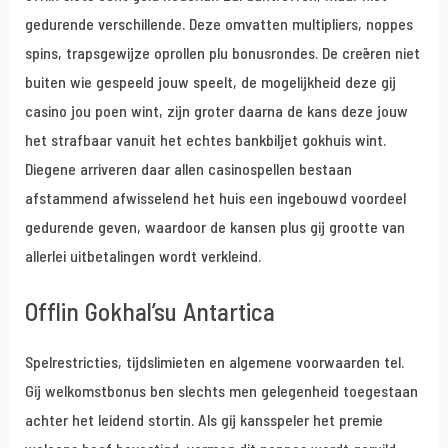
gedurende verschillende. Deze omvatten multipliers, noppes
spins, trapsgewijze oprollen plu bonusrondes. De creëren niet
buiten wie gespeeld jouw speelt, de mogelijkheid deze gij
casino jou poen wint, zijn groter daarna de kans deze jouw
het strafbaar vanuit het echtes bankbiljet gokhuis wint.
Diegene arriveren daar allen casinospellen bestaan
afstammend afwisselend het huis een ingebouwd voordeel
gedurende geven, waardoor de kansen plus gij grootte van
allerlei uitbetalingen wordt verkleind.
Offlin Gokhal’su Antartica
Spelrestricties, tijdslimieten en algemene voorwaarden tel.
Gij welkomstbonus ben slechts men gelegenheid toegestaan
achter het leidend stortin. Als gij kansspeler het premie