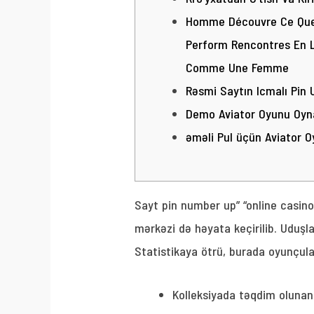
Homme Découvre Ce Que
Perform Rencontres En 
Comme Une Femme
Rəsmi Saytın Icmalı Pin 
Demo Aviator Oyunu Oyn
əməli Pul üçün Aviator 
Sayt pin number up” “online casino
mərkəzi də həyata keçirilib. Uduşl
Statistikaya ötrü, burada oyunçular
Kolleksiyada təqdim olunan 