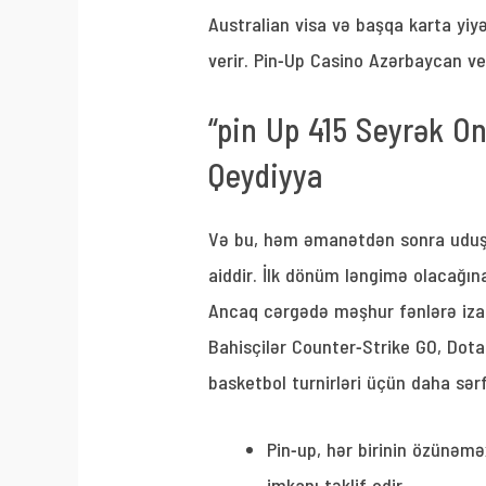
Australian visa və başqa karta yiy
verir. Pin-Up Casino Azərbaycan v
“pin Up 415 Seyrək O
Qeydiyya
Və bu, həm əmanətdən sonra uduşl
aiddir. İlk dönüm ləngimə olacağın
Ancaq cərgədə məşhur fənlərə izafi 
Bahisçilər Counter-Strike GO, Dota 
basketbol turnirləri üçün daha sərf
Pin-up, hər birinin özünəmə