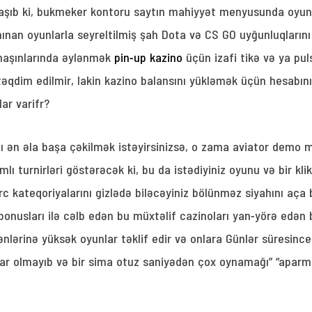
laşıb ki, bukmeker kontoru saytın mahiyyət menyusunda oyu
ınan oyunlarla seyreltilmiş şah Dota və CS GO uyğunluqlarını 
maşınlarında əylənmək
pin-up kazino
üçün izafi tikə və ya pu
təqdim edilmir, lakin kazino balansını yükləmək üçün hesabınız
ar varifr?
ı ən əla başa çəkilmək istəyirsinizsə, o zama aviator demo 
ı turnirləri göstərəcək ki, bu da istədiyiniz oyunu və bir kl
rc kateqoriyalarını gizlədə biləcəyiniz bölünməz siyahını aça b
onusları ilə cəlb edən bu müxtəlif cazinoları yan-yörə edən b
fənlərinə yüksək oyunlar təklif edir və onlara Günlər süresin
dar olmayıb və bir sima otuz saniyədən çox oynamağı” “aparm