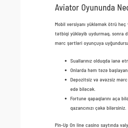
Aviator Oyununda Nec
Mobil versiyanı yükləmək ötrü heç 
tətbiqi yükləyib uydurmaq, sonra 
mərc şərtləri oyunçuya uyğundursa
Suallarınız olduqda ianə e
Onlarda həm təzə başlayanla
Depozitsiz və əvəzsiz mərc
edə biləcək.
Fortune qapaqlarını aça bil
qazancınızı çəkə bilərsiniz.
Pin-Up On line casino saytında valy