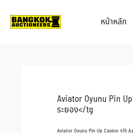
หน้าหลัก
Aviator Oyunu Pin Up
ระยอง</tg
Aviator Oyunu Pin Up Casino 415 A