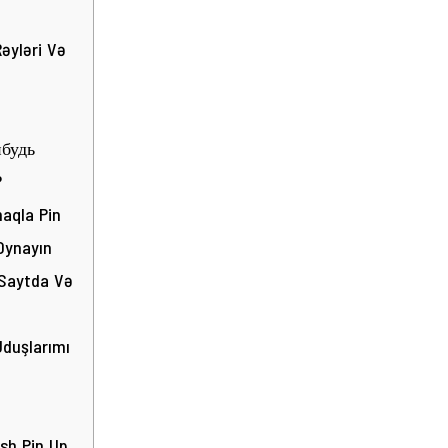
əyləri Və
будь
?
aqla Pin
Oynayın
 Saytda Və
Uduşlarımı
ish Pin Up