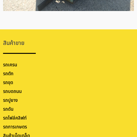
สินค้าขาย
รถเครน
รถตัก
รถขุด
รถบดถนน
รถปูยาง
รถดัน
รถโฟล์คลิฟท์
รถการเกษตร
สินค้าเบ็ดเตล็ด