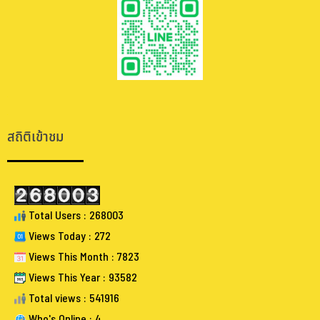
.
.
สถิติเข้าชม
Total Users : 268003
Views Today : 272
Views This Month : 7823
Views This Year : 93582
Total views : 541916
Who's Online : 4