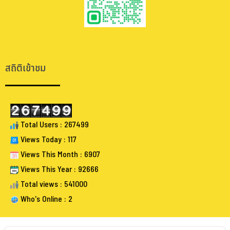
.
.
สถิติเข้าชม
Total Users : 267499
Views Today : 117
Views This Month : 6907
Views This Year : 92666
Total views : 541000
Who's Online : 2