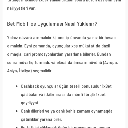
tətbiqetməsində 1xbet yükləndikdən sonra bütün üzvlərin eyni
nailiyyətləri var.
Bet Mobil Ios Uygulaması Nasıl Yüklenir?
Yalnız nəzərə alınmalıdır ki, one ip-ünvanda yalnız bir hesab
olmalıdır. Eyni zamanda, oyunçular xoş mükafat da daxil
olmaqla, cari promosyonlardan yararlana bilərlər. Bundan
sonra müvafiq formadı, və eləcə də əmsalın növünü (Avropa,
Asiya, İtaliya) seçməlidir.
Cashback oyunçular üçün təsəlli bonusudur 1xBet
qələbələr və itkilər arasında mənfi fərqlə 1xbet
qeydiyyat.
Canlı dilerləri və ya canlı bahis zamanı oynamaqda
çətinliklər yarana bilər.
Bu tətbiqi yükləmək üçün bir prosedurdur, ancaq