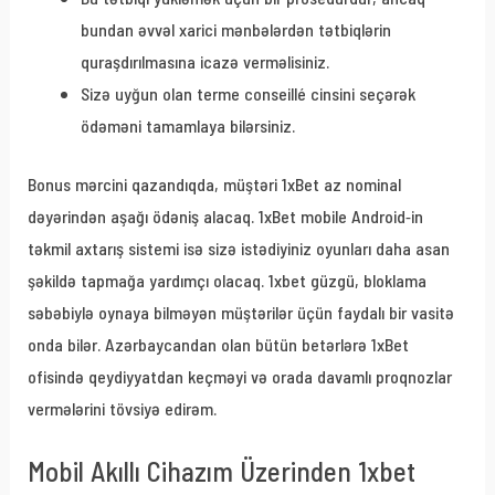
bundan əvvəl xarici mənbələrdən tətbiqlərin
quraşdırılmasına icazə verməlisiniz.
Sizə uyğun olan terme conseillé cinsini seçərək
ödəməni tamamlaya bilərsiniz.
Bonus mərcini qazandıqda, müştəri 1xBet az nominal
dəyərindən aşağı ödəniş alacaq. 1xBet mobile Android-in
təkmil axtarış sistemi isə sizə istədiyiniz oyunları daha asan
şəkildə tapmağa yardımçı olacaq. 1xbet güzgü, bloklama
səbəbiylə oynaya bilməyən müştərilər üçün faydalı bir vasitə
onda bilər. Azərbaycandan olan bütün betərlərə 1xBet
ofisində qeydiyyatdan keçməyi və orada davamlı proqnozlar
vermələrini tövsiyə edirəm.
Mobil Akıllı Cihazım Üzerinden 1xbet