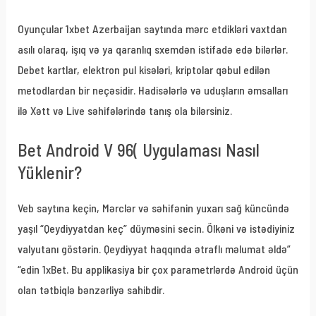
Oyunçular 1xbet Azerbaijan saytında mərc etdikləri vaxtdan
asılı olaraq, işıq və ya qaranlıq sxemdən istifadə edə bilərlər.
Debet kartlar, elektron pul kisələri, kriptolar qəbul edilən
metodlardan bir neçəsidir. Hadisələrlə və uduşların əmsalları
ilə Xətt və Live səhifələrində tanış ola bilərsiniz.
Bet Android V 96( Uygulaması Nasıl
Yüklenir?
Veb saytına keçin, Mərclər və səhifənin yuxarı sağ küncündə
yaşıl “Qeydiyyatdan keç” düyməsini secin. Ölkəni və istədiyiniz
valyutanı göstərin. Qeydiyyat haqqında ətraflı məlumat əldə”
“edin 1xBet. Bu applikasiya bir çox parametrlərdə Android üçün
olan tətbiqlə bənzərliyə sahibdir.