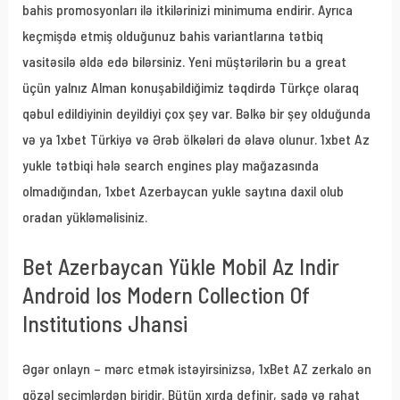
bahis promosyonları ilə itkilərinizi minimuma endirir. Ayrıca
keçmişdə etmiş olduğunuz bahis variantlarına tətbiq
vasitəsilə əldə edə bilərsiniz. Yeni müştərilərin bu a great
üçün yalnız Alman konuşabildiğimiz təqdirdə Türkçe olaraq
qəbul edildiyinin deyildiyi çox şey var. Bəlkə bir şey olduğunda
və ya 1xbet Türkiyə və Ərəb ölkələri də əlavə olunur. 1xbet Az
yukle tətbiqi hələ search engines play mağazasında
olmadığından, 1xbet Azerbaycan yukle saytına daxil olub
oradan yükləməlisiniz.
Bet Azerbaycan Yükle Mobil Az Indir
Android Ios Modern Collection Of
Institutions Jhansi
Əgər onlayn – mərc etmək istəyirsinizsə, 1xBet AZ zerkalo ən
gözəl seçimlərdən biridir. Bütün xırda definir, sadə və rahat