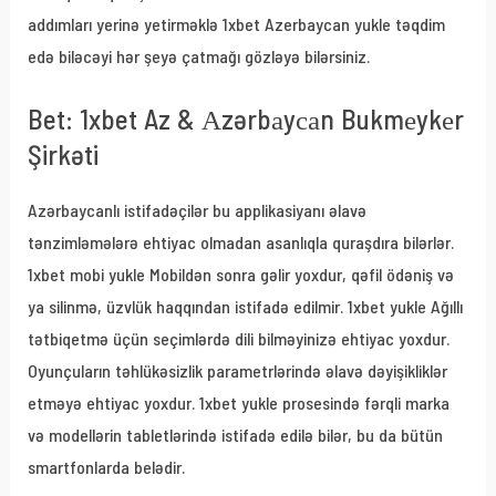
addımları yerinə yetirməklə 1xbet Azerbaycan yukle təqdim
edə biləcəyi hər şeyə çatmağı gözləyə bilərsiniz.
Bet: 1xbet Az & Аzərbаyсаn Bukmеykеr
Şirkəti
Azərbaycanlı istifadəçilər bu applikasiyanı əlavə
tənzimləmələrə ehtiyac olmadan asanlıqla quraşdıra bilərlər.
1xbet mobi yukle Mobildən sonra gəlir yoxdur, qəfil ödəniş və
ya silinmə, üzvlük haqqından istifadə edilmir. 1xbet yukle Ağıllı
tətbiqetmə üçün seçimlərdə dili bilməyinizə ehtiyac yoxdur.
Oyunçuların təhlükəsizlik parametrlərində əlavə dəyişikliklər
etməyə ehtiyac yoxdur. 1xbet yukle prosesində fərqli marka
və modellərin tabletlərində istifadə edilə bilər, bu da bütün
smartfonlarda belədir.