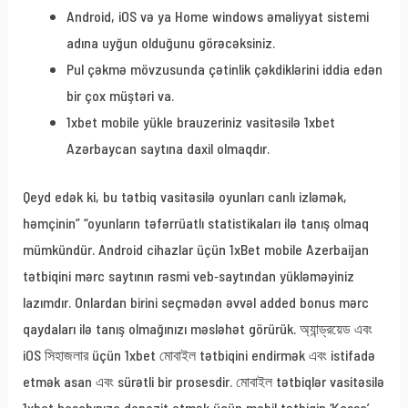
Android, iOS və ya Home windows əməliyyat sistemi
adına uyğun olduğunu görəcəksiniz.
Pul çəkmə mövzusunda çətinlik çəkdiklərini iddia edən
bir çox müştəri va.
1xbet mobile yükle brauzeriniz vasitəsilə 1xbet
Azərbaycan saytına daxil olmaqdır.
Qeyd edək ki, bu tətbiq vasitəsilə oyunları canlı izləmək,
həmçinin” “oyunların təfərrüatlı statistikaları ilə tanış olmaq
mümkündür. Android cihazlar üçün 1xBet mobile Azerbaijan
tətbiqini mərc saytının rəsmi veb-saytından yükləməyiniz
lazımdır. Onlardan birini seçmədən əvvəl added bonus mərc
qaydaları ilə tanış olmağınızı məsləhət görürük. অ্যান্ড্রয়েড এবং
iOS সিহাজলার üçün 1xbet মোবাইল tətbiqini endirmək এবং istifadə
etmək asan এবং sürətli bir prosesdir. মোবাইল tətbiqlər vasitəsilə