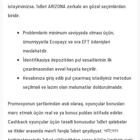
istəyirsinizsə, 1xBet ARIZONA zerkalo ən gözəl seçimlərdən
biridir.
Problemlərin minimum səviyyədə olması üçün,
ümumiyyətlə Ecopayz və ora EFT ödənişləri
məsləhətdir.
İdentifikasiya depozitdən pul vəsaitlərinin ilk
çıxarılmasından əvvəl həyata keçirilir.
Hesabınıza giriş edib pul çıxarmaq istədiyiniz metodun
seçilməli və lazım olan məlumatlar doldurulmalıdır.
Promosyonun şərtlərindən asılı olaraq, oyunçular bonusları
mərc etmək üçün real və ya bonus puldan istifadə edirlər.
Cashback oyunçular üçün təsəlli bonusudur 1xBet qələbələr
və itkilər arasında mənfi fərqlə 1xbet qeydiyyat. আইফোন