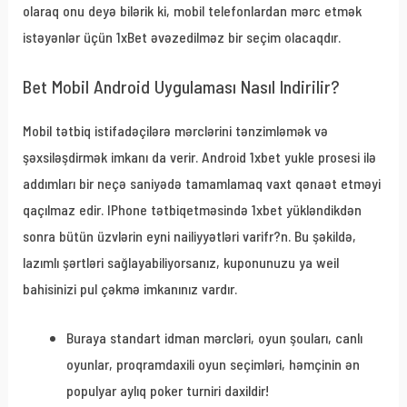
olaraq onu deyə bilərik ki, mobil telefonlardan mərc etmək
istəyənlər üçün 1xBet əvəzedilməz bir seçim olacaqdır.
Bet Mobil Android Uygulaması Nasıl Indirilir?
Mobil tətbiq istifadəçilərə mərclərini tənzimləmək və
şəxsiləşdirmək imkanı da verir. Android 1xbet yukle prosesi ilə
addımları bir neçə saniyədə tamamlamaq vaxt qənaət etməyi
qaçılmaz edir. IPhone tətbiqetməsində 1xbet yükləndikdən
sonra bütün üzvlərin eyni nailiyyətləri varifr?n. Bu şəkildə,
lazımlı şərtləri sağlayabiliyorsanız, kuponunuzu ya weil
bahisinizi pul çəkmə imkanınız vardır.
Buraya standart idman mərcləri, oyun şouları, canlı
oyunlar, proqramdaxili oyun seçimləri, həmçinin ən
populyar aylıq poker turniri daxildir!