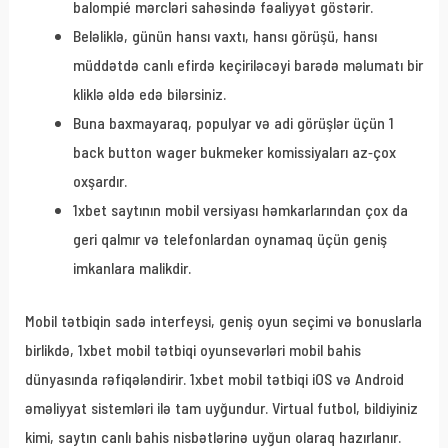
balompié mərcləri sahəsində fəaliyyət göstərir.
Beləliklə, günün hansı vaxtı, hansı görüşü, hansı
müddətdə canlı efirdə keçiriləcəyi barədə məlumatı bir
kliklə əldə edə bilərsiniz.
Buna baxmayaraq, populyar və adi görüşlər üçün 1
back button wager bukmeker komissiyaları az-çox
oxşardır.
1xbet saytının mobil versiyası həmkarlarından çox da
geri qalmır və telefonlardan oynamaq üçün geniş
imkanlara malikdir.
Mobil tətbiqin sadə interfeysi, geniş oyun seçimi və bonuslarla
birlikdə, 1xbet mobil tətbiqi oyunsevərləri mobil bahis
dünyasında rəfiqələndirir. 1xbet mobil tətbiqi iOS və Android
əməliyyat sistemləri ilə tam uyğundur. Virtual futbol, bildiyiniz
kimi, saytın canlı bahis nisbətlərinə uyğun olaraq hazırlanır.