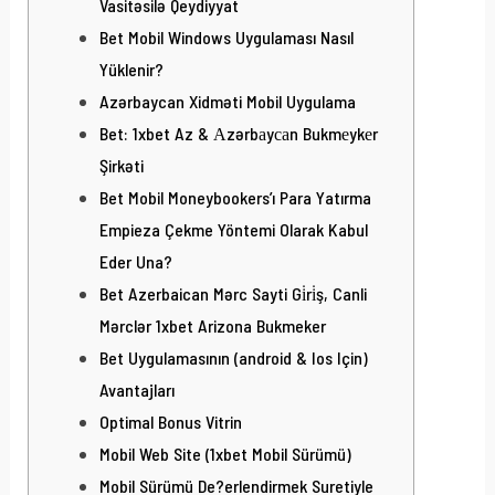
Vasitəsilə Qeydiyyat
Bet Mobil Windows Uygulaması Nasıl
Yüklenir?
Azərbaycan Xidməti Mobil Uygulama
Bet: 1xbet Az & Аzərbаyсаn Bukmеykеr
Şirkəti
Bet Mobil Moneybookers’ı Para Yatırma
Empieza Çekme Yöntemi Olarak Kabul
Eder Una?
Bet Azerbaican Mərc Sayti Gi̇ri̇ş, Canli
Mərclər 1xbet Arizona Bukmeker
Bet Uygulamasının (android & Ios Için)
Avantajları
Optimal Bonus Vitrin
Mobil Web Site (1xbet Mobil Sürümü)
Mobil Sürümü De?erlendirmek Suretiyle