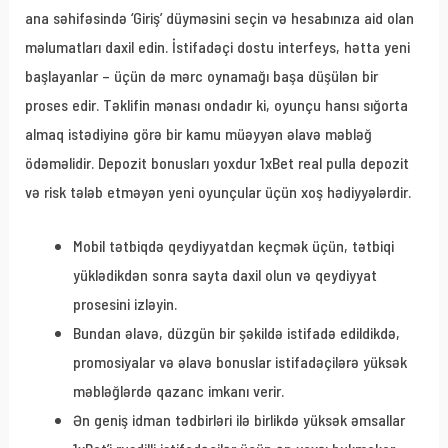
ana səhifəsində ‘Giriş’ düyməsini seçin və hesabınıza aid olan
məlumatları daxil edin. İstifadəçi dostu interfeys, hətta yeni
başlayanlar – üçün də mərc oynamağı başa düşülən bir
proses edir. Təklifin mənası ondadır ki, oyunçu hansı sığorta
almaq istədiyinə görə bir kamu müəyyən əlavə məbləğ
ödəməlidir. Depozit bonusları yoxdur 1xBet real pulla depozit
və risk tələb etməyən yeni oyunçular üçün xoş hədiyyələrdir.
Mobil tətbiqdə qeydiyyatdan keçmək üçün, tətbiqi
yüklədikdən sonra sayta daxil olun və qeydiyyat
prosesini izləyin.
Bundan əlavə, düzgün bir şəkildə istifadə edildikdə,
promosiyalar və əlavə bonuslar istifadəçilərə yüksək
məbləğlərdə qazanc imkanı verir.
Ən geniş idman tədbirləri ilə birlikdə yüksək əmsallar